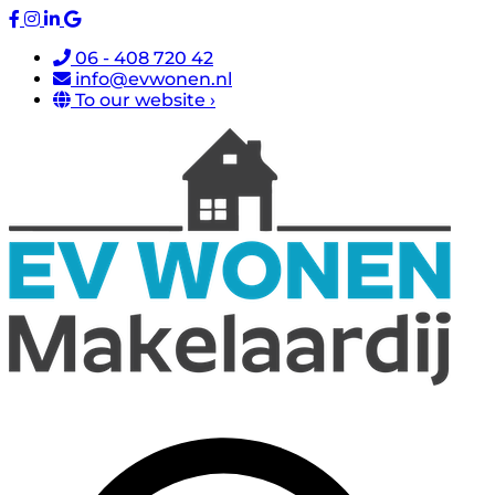
06 - 408 720 42
info@evwonen.nl
To our website ›