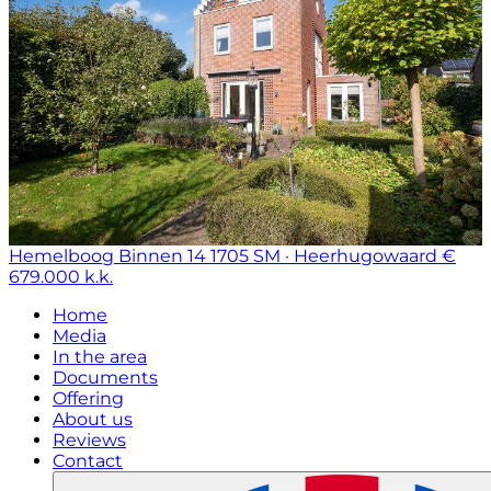
Hemelboog Binnen 14
1705 SM · Heerhugowaard
€
679.000 k.k.
Home
Media
In the area
Documents
Offering
About us
Reviews
Contact