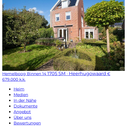
1705 SM · Heerhugowaard
Hemelboog Binnen 14
€
679.000 k.k.
Heim
Medien
In der Nähe
Dokumente
Angebot
Über uns
Bewertungen