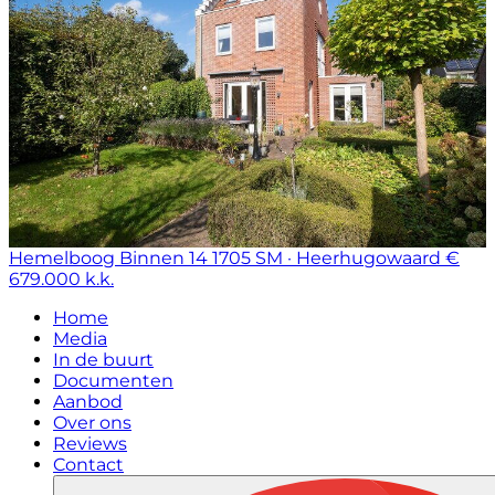
Hemelboog Binnen 14
1705 SM · Heerhugowaard
€
679.000 k.k.
Home
Media
In de buurt
Documenten
Aanbod
Over ons
Reviews
Contact