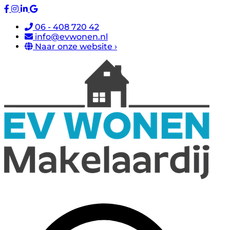
06 - 408 720 42
info@evwonen.nl
Naar onze website ›